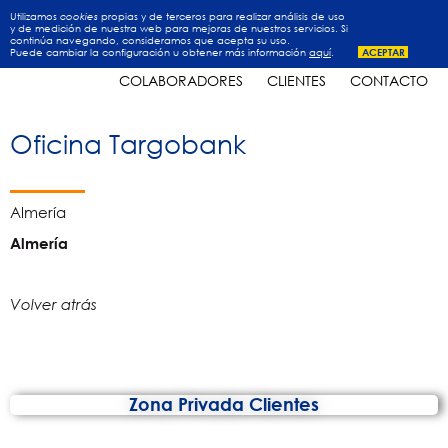
Utilizamos
cookies
propias y de terceros para realizar análisis de uso
y de medición de nuestra web para mejoras de nuestros servicios. Si
continúa navegando, consideramos que acepta su uso.
Puede cambiar la configuración u obtener más información
aquí
.
ACEPTAR
INICIO
EMPRESA
OBRAS
PROMOCIONES
COLABORADORES
CLIENTES
CONTACTO
Oficina Targobank
Almería
Almería
Volver atrás
Zona Privada Clientes