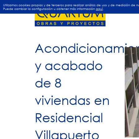
Utilizamos
cookies
propias y de terceros para realizar análisis de uso y de medición de
Puede cambiar la configuración u obtener más información
aquí
.
Acondicionamie
y acabado
de 8
viviendas en
Residencial
Villapuerto