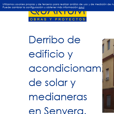
Utilizamos
cookies
propias y de terceros para realizar análisis de uso y de medición de
Puede cambiar la configuración u obtener más información
aquí
.
Derribo de
edificio y
acondicionamie
de solar y
medianeras
en Senyera.