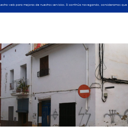
INICIO
EMPRESA
OBRAS
P
 nuestra web para mejoras de nuestros servicios. Si continúa navegando, consideramos que
nto